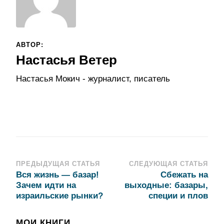
АВТОР:
Настасья Ветер
Настасья Мокич - журналист, писатель
Навигация
ПРЕДЫДУЩАЯ СТАТЬЯ
СЛЕДУЮЩАЯ СТАТЬЯ
Вся жизнь — базар!
Сбежать на
по
Зачем идти на
выходные: базары,
записям
израильские рынки?
специи и плов
МОИ КНИГИ