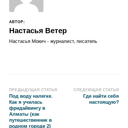
АВТОР:
Настасья Ветер
Настасья Мокич - журналист, писатель
Навигация
ПРЕДЫДУЩАЯ СТАТЬЯ
СЛЕДУЮЩАЯ СТАТЬЯ
Под воду налегке.
Где найти себя
по
Как я училась
настоящую?
записям
фридайвингу в
Алматы (как
путешественник в
родном городе 2)