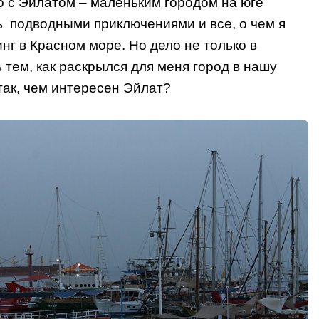
о с Эйлатом – маленьким городом на юге
ь подводными приключениями и все, о чем я
нг в Красном море.
Но дело не только в
 тем, как раскрылся для меня город в нашу
так, чем интересен Эйлат?